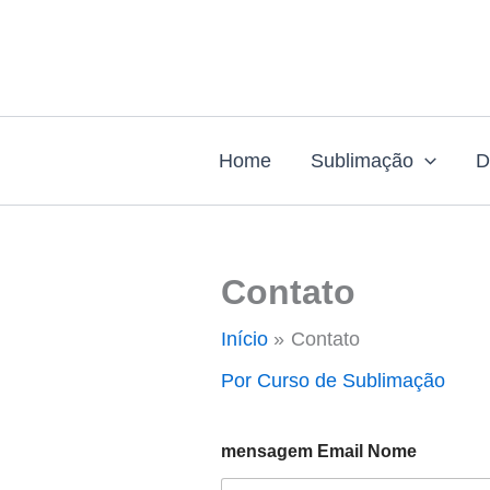
Ir
para
o
conteúdo
Home
Sublimação
D
Contato
Início
Contato
Por
Curso de Sublimação
mensagem Email Nome