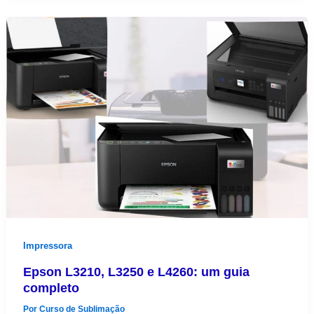
Impressora
Epson L3210, L3250 e L4260: um guia
completo
Por
Curso de Sublimação