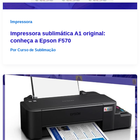
Impressora
Impressora sublimática A1 original:
conheça a Epson F570
Por
Curso de Sublimação