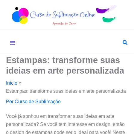
Ir
:
:
:
:
:
para
Fita
Estampar
Manta
Vetor
Estam
o
térmica
tecidos:
de
x
vetoria
conteúdo
ou
veja
silicone:
bitmap:
quadr
fita
quais
a
qual
e
Pesq
mágica:
são
solução
a
simul
qual
as
para
melhor
guia
Estampas: transforme suas
garante
melhores
estampar
opção
compl
melhor
alternativas
materiais
para
ideias em arte personalizada
qualidade?
rígidos
sua
Início
arte?
Estampas: transforme suas ideias em arte personalizada
Por
Curso de Sublimação
Você já sonhou em transformar suas ideias em arte
personalizada? Se você tem interesse em design, então
o design de estampas pode ser o ideal para você! Neste